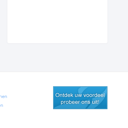
men
en
gratis lid worden