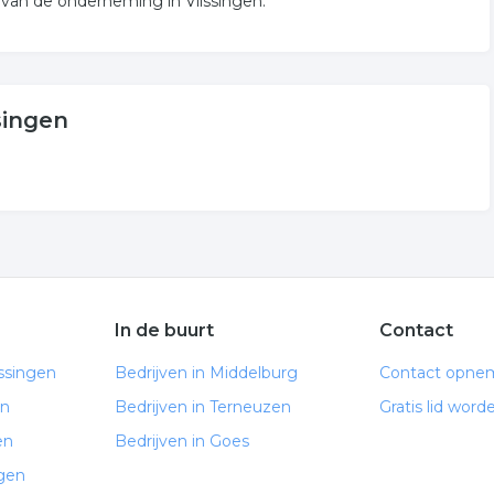
 van de onderneming in Vlissingen.
singen
In de buurt
Contact
issingen
Bedrijven in Middelburg
Contact opne
en
Bedrijven in Terneuzen
Gratis lid word
en
Bedrijven in Goes
ngen