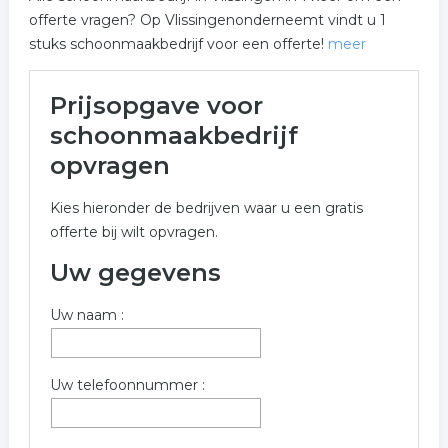
offerte vragen? Op Vlissingenonderneemt vindt u 1
stuks schoonmaakbedrijf voor een offerte!
meer
Meer over schoonmaakbedrijf
Prijsopgave voor
in Vlissingen
schoonmaakbedrijf
Onderstaand vindt u een overzicht van alle
opvragen
schoonmaakbedrijf gerelateerde bedrijven in de
omgeving van Vlissingen voor een vrijblijvende
Kies hieronder de bedrijven waar u een gratis
aanvraag.
offerte bij wilt opvragen.
Meer informatie betreffende schoonmaakbedrijf in
Uw gegevens
Vlissingen kunt u opvragen met onderstaand offerte
formulier. De bedrijven zijn een koppeling tussen
Uw naam :
schoonmaakbedrijf in Vlissingen
Trefwoorden:
Uw telefoonnummer :
schoonmaak
reiniging
schoonmaakster