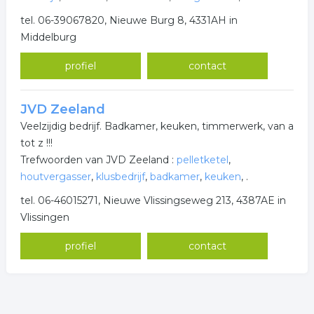
tel. 06-39067820, Nieuwe Burg 8, 4331AH in
Middelburg
profiel
contact
JVD Zeeland
Veelzijdig bedrijf. Badkamer, keuken, timmerwerk, van a
tot z !!!
Trefwoorden van JVD Zeeland :
pelletketel
,
houtvergasser
,
klusbedrijf
,
badkamer
,
keuken
,
.
tel. 06-46015271, Nieuwe Vlissingseweg 213, 4387AE in
Vlissingen
profiel
contact