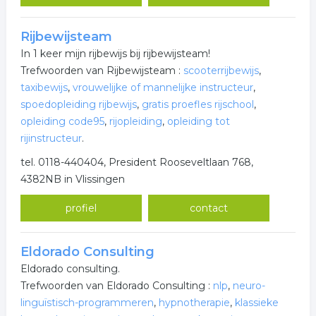
Rijbewijsteam
In 1 keer mijn rijbewijs bij rijbewijsteam!
Trefwoorden van Rijbewijsteam :
scooterrijbewijs
,
taxibewijs
,
vrouwelijke of mannelijke instructeur
,
spoedopleiding rijbewijs
,
gratis proefles rijschool
,
opleiding code95
,
rijopleiding
,
opleiding tot
rijinstructeur
.
tel. 0118-440404, President Rooseveltlaan 768,
4382NB in Vlissingen
profiel
contact
Eldorado Consulting
Eldorado consulting.
Trefwoorden van Eldorado Consulting :
nlp
,
neuro-
linguïstisch-programmeren
,
hypnotherapie
,
klassieke