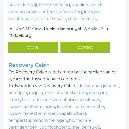
betere leefstijl
,
betere voeding
,
voedingscoach
,
voedingsadvies
,
betere stofwisseling
,
integraal
leefstijlcoach
,
vitaliteitscoach
,
meer energie
,
.
tel. 06-42344643, Poelendaelesingel 12, 4335 JA in
Middelburg
profiel
contact
Recovery Cabin
De Recovery Cabin is gericht op het herstellen van de
symmetrie tussen lichaam en geest
Trefwoorden van Recovery Cabin :
detox
,
energieboost
,
hoofdpijn
,
rugpijn
,
menstruatieklachten
,
overgang
,
stress
,
burn-out
,
mentale onbalans
,
blokkades
,
concentratievermogen
,
loslaten
,
communicatie
,
concentratiestoornissen
,
slapeloosheid
,
temperatuurschommelingen
,
hormonale
veranderingen
,
vochtophoping
,
snel benauwd
,