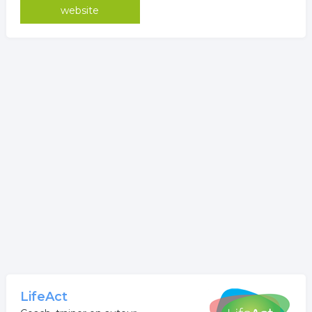
website
LifeAct