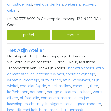
onrustige huid
,
veel overdenken
,
piekeren
,
recovery
cabin
,
.
tel. 06-33718959, 's-Gravenpolderseweg 124, 4462 RA in
Goes
profiel
contact
Het Azijn Atelier
Het Azijn Atelier | Koken, wijn, azijn, balsamico,
VinCotto, olie en mosterd, Fudge, Likeur, Marshma.
Trefwoorden van Het Azijn Atelier :
het azijn atelier
,
azijn
delicatessen
,
delicatessen winkel
,
aperitief wijnazijn
,
wijnazijn
,
ciderazijn
,
olijfoliezeep
,
azijn webwinkel
,
azijn
winkel
,
chocolat fugde
,
marshmallow
,
caramels
,
thee
,
koffiebonen
,
bonbons
,
hartige delicatessen
,
kaas
,
worst
,
olijven
,
olijfolie
,
olie
,
conserven
,
marmelades
,
jams
,
kaasdippers
,
chutney
,
kookgerei
,
serviesgoed
,
modern
,
landelijk
,
chef kok
,
homemade
,
huisgemaakt
,
.