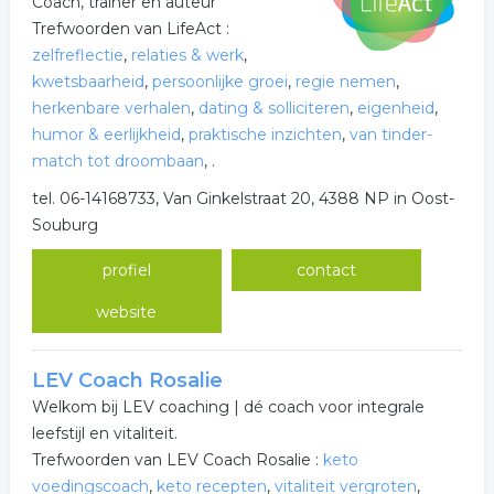
Coach, trainer en auteur
Trefwoorden van LifeAct :
zelfreflectie
,
relaties & werk
,
kwetsbaarheid
,
persoonlijke groei
,
regie nemen
,
herkenbare verhalen
,
dating & solliciteren
,
eigenheid
,
humor & eerlijkheid
,
praktische inzichten
,
van tinder-
match tot droombaan
,
.
tel. 06-14168733, Van Ginkelstraat 20, 4388 NP in Oost-
Souburg
profiel
contact
website
LEV Coach Rosalie
Welkom bij LEV coaching | dé coach voor integrale
leefstijl en vitaliteit.
Trefwoorden van LEV Coach Rosalie :
keto
voedingscoach
,
keto recepten
,
vitaliteit vergroten
,