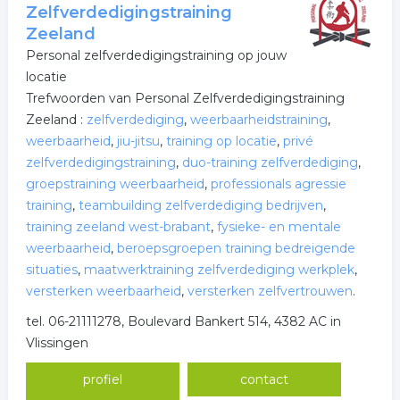
Zelfverdedigingstraining
Zeeland
Personal zelfverdedigingstraining op jouw
locatie
Trefwoorden van Personal Zelfverdedigingstraining
Zeeland :
zelfverdediging
,
weerbaarheidstraining
,
weerbaarheid
,
jiu-jitsu
,
training op locatie
,
privé
zelfverdedigingstraining
,
duo-training zelfverdediging
,
groeps­training weerbaarheid
,
professionals agressie
training
,
teambuilding zelfverdediging bedrijven
,
training zeeland west-brabant
,
fysieke- en mentale
weerbaarheid
,
beroepsgroepen training bedreigende
situaties
,
maatwerktraining zelfverdediging werkplek
,
versterken weerbaarheid
,
versterken zelfvertrouwen
.
tel. 06-21111278, Boulevard Bankert 514, 4382 AC in
Vlissingen
profiel
contact