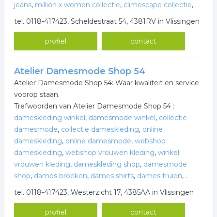
jeans
,
million x women collectie
,
climescape collectie
,
.
tel. 0118-417423, Scheldestraat 54, 4381RV in Vlissingen
profiel
contact
Atelier Damesmode Shop 54
Atelier Damesmode Shop 54: Waar kwaliteit en service
voorop staan.
Trefwoorden van Atelier Damesmode Shop 54 :
dameskleding winkel
,
damesmode winkel
,
collectie
damesmode
,
collectie dameskleding
,
online
dameskleding
,
online damesmode
,
webshop
dameskleding
,
webshop vrouwen kleding
,
winkel
vrouwen kleding
,
dameskleding shop
,
damesmode
shop
,
dames broeken
,
dames shirts
,
dames truien
,
.
tel. 0118-417423, Westerzicht 17, 4385AA in Vlissingen
profiel
contact