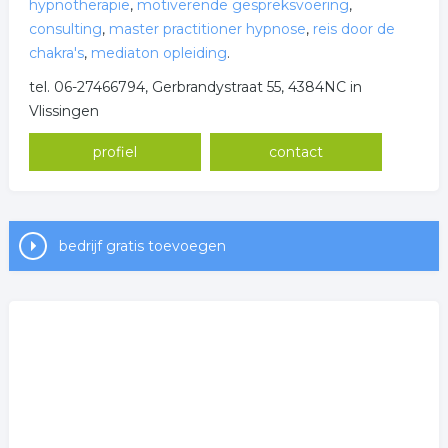
hypnotherapie
,
motiverende gespreksvoering
,
consulting
,
master practitioner hypnose
,
reis door de
chakra's
,
mediaton opleiding
.
tel. 06-27466794, Gerbrandystraat 55, 4384NC in
Vlissingen
profiel
contact
bedrijf gratis toevoegen