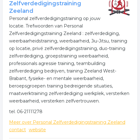
en zijn ze ineens ontzettend boos, tegendraads of
Zelfverdedigingstraining
verdrietig. Vaak is de oorzaak duidelijk, bijvoorbeeld bij
Zeeland
hooggevoeligheid, faalangst of als je kind gepest wordt,
Personal zelfverdedigingstraining op jouw
maar soms begrijp je er helemaal niks van.
locatie. Trefwoorden van Personal
Zelfverdedigingstraining Zeeland : zelfverdediging,
Bliss 4 Kids geeft behandelingen voor:
weerbaarheidstraining, weerbaarheid, Jiu-Jitsu, training
- Hoog sensitiviteit
op locatie, privé zelfverdedigingstraining, duo-training
zelfverdediging, groeps­training weerbaarheid,
- Moed en zelfvertrouwen
professionals agressie training, teambuilding
zelfverdediging bedrijven, training Zeeland West-
- Faalangst
Brabant, fysieke- en mentale weerbaarheid,
- Boosheid
beroepsgroepen training bedreigende situaties,
maatwerktraining zelfverdediging werkplek, versterken
- ADHD
weerbaarheid, versterken zelfvertrouwen.
- (Zelf)acceptatie
tel. 06-21111278
- Stressklachten
Meer over Personal Zelfverdedigingstraining Zeeland
contact
website
- Piekeren etc.