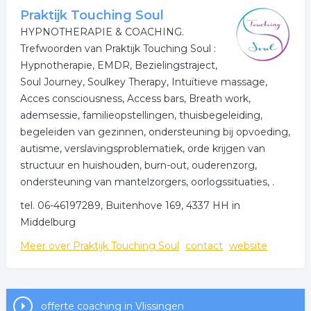
Voor meer informatie over de mogelijkheden verwijs ik
Praktijk Touching Soul
je graag door naar de website van Bliss 4 Kids &
HYPNOTHERAPIE & COACHING.
mama's. Je kunt ook contact opnemen via de
Trefwoorden van Praktijk Touching Soul :
contactgegevens.
Hypnotherapie, EMDR, Bezielingstraject,
Soul Journey, Soulkey Therapy, Intuïtieve massage,
Acces consciousness, Access bars, Breath work,
ademsessie, familieopstellingen, thuisbegeleiding,
begeleiden van gezinnen, ondersteuning bij opvoeding,
autisme, verslavingsproblematiek, orde krijgen van
structuur en huishouden, burn-out, ouderenzorg,
ondersteuning van mantelzorgers, oorlogssituaties, .
tel. 06-46197289, Buitenhove 169, 4337 HH in
Middelburg
Meer over Praktijk Touching Soul
contact
website
offerte coaching in Vlissingen