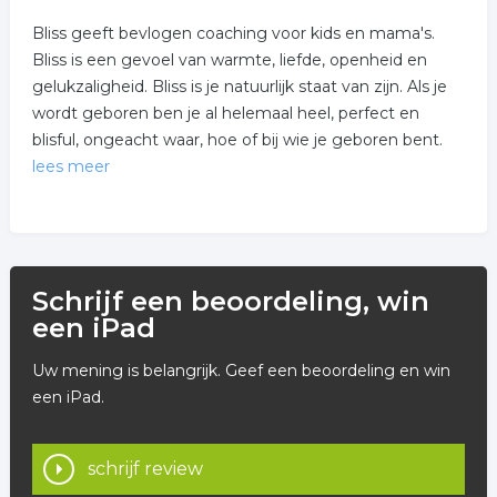
Bliss geeft bevlogen coaching voor kids en mama's.
Bliss is een gevoel van warmte, liefde, openheid en
gelukzaligheid. Bliss is je natuurlijk staat van zijn. Als je
wordt geboren ben je al helemaal heel, perfect en
blisful, ongeacht waar, hoe of bij wie je geboren bent.
lees meer
Door allerlei omstandigheden, systemen of dingen die
tegen je gezegd worden kun je aan jezelf gaan
twijfelen, verdrietig worden of je aan gaan passen. Als
Schrijf een beoordeling, win
dat te lang duurt kun je jezelf en dus je Bliss kwijtraken.
een iPad
Bij Wieteke van Bliss 4 Kids & Mama's kun je terecht
Uw mening is belangrijk. Geef een beoordeling en win
voor:
een iPad.
- Coaching voor kinderen
- Coaching voor mama's
schrijf review