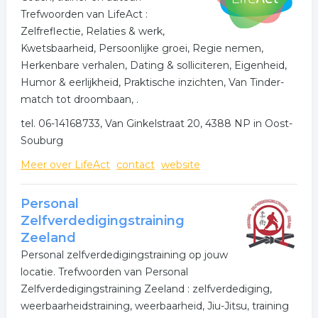
Trefwoorden van LifeAct :
opruimhulp Vlissingen - opruimcoach Vlissingen - huis
Zelfreflectie, Relaties & werk,
opruimen Vlissingen.
Kwetsbaarheid, Persoonlijke groei, Regie nemen,
Herkenbare verhalen, Dating & solliciteren, Eigenheid,
Humor & eerlijkheid, Praktische inzichten, Van Tinder-
match tot droombaan, .
tel. 06-14168733, Van Ginkelstraat 20, 4388 NP in Oost-
Souburg
Meer over LifeAct
contact
website
Personal
Zelfverdedigingstraining
Zeeland
Personal zelfverdedigingstraining op jouw
locatie. Trefwoorden van Personal
Zelfverdedigingstraining Zeeland : zelfverdediging,
weerbaarheidstraining, weerbaarheid, Jiu-Jitsu, training