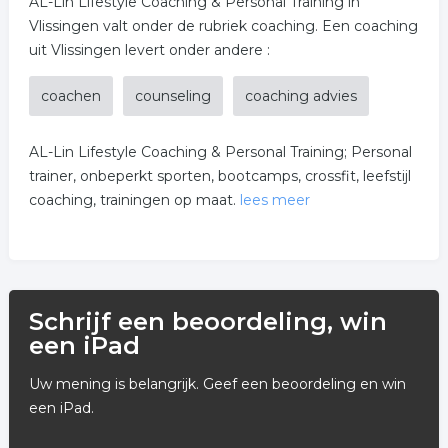
AL-Lin Lifestyle Coaching & Personal Training in
Vlissingen valt onder de rubriek coaching. Een coaching
uit Vlissingen levert onder andere :
coachen
counseling
coaching advies
AL-Lin Lifestyle Coaching & Personal Training; Personal
trainer, onbeperkt sporten, bootcamps, crossfit, leefstijl
coaching, trainingen op maat.
lees meer
Bij Al-Lin sport u nu onbeperkt voor maar €30,- per
maand. Meld je nu aan voor een gratis proefles.
De trainingen vinden plaats in: Mercuriusweg 13 te
Schrijf een beoordeling, win
Vlissingen
een iPad
Uw mening is belangrijk. Geef een beoordeling en win
een iPad.